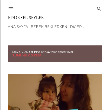
Ana içeriğe atla
EDDE'SEL SEYLER
ANA SAYFA
BEBEK BEKLERKEN
DIĞER…
Mayıs, 2017 tarihine ait yayınlar gösteriliyor
K
TÜMÜNÜ GÖSTER
a
y
ı
t
l