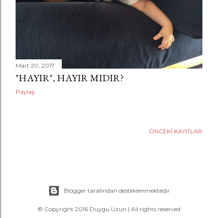
a
r
Mart 20, 2017
"HAYIR", HAYIR MIDIR?
Paylaş
ÖNCEKI KAYITLAR
Blogger tarafından desteklenmektedir
© Copyright 2016 Duygu Uzun | All rights reserved