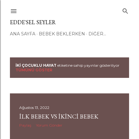
Ana içeriğe atla
EDDE'SEL SEYLER
ANA SAYFA
BEBEK BEKLERKEN
DIĞER…
IKI ÇOCUKLU HAYAT
etiketine sahip yayınlar gösteriliyor
K
TÜMÜNÜ GÖSTER
a
y
ı
Ağustos 13, 2022
İLK BEBEK VS İKINCI BEBEK
t
Paylaş
Yorum Gönder
l