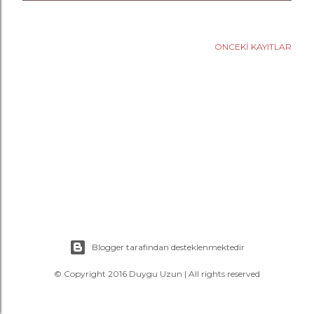
a
r
ÖNCEKI KAYITLAR
Blogger tarafından desteklenmektedir
© Copyright 2016 Duygu Uzun | All rights reserved