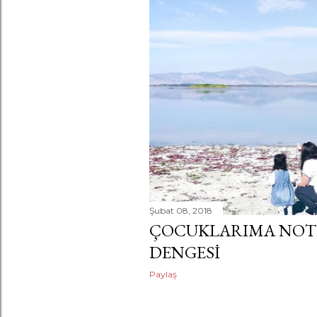
a
r
Şubat 08, 2018
ÇOCUKLARIMA NOT
DENGESI
Paylaş