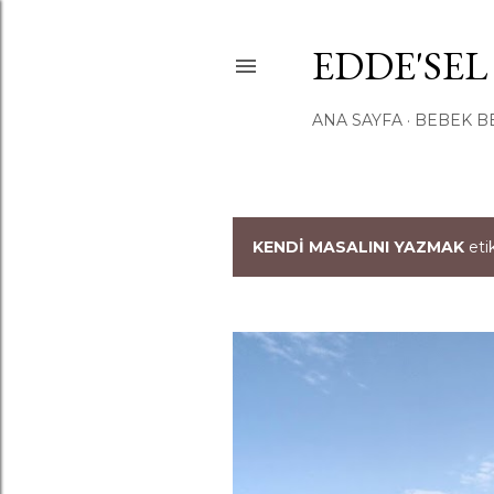
EDDE'SEL
ANA SAYFA
BEBEK B
KENDI MASALINI YAZMAK
etik
K
a
y
ı
t
l