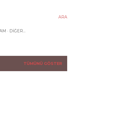
ARA
ŞAM
DIĞER…
TÜMÜNÜ GÖSTER