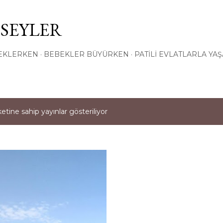
Ana içeriğe atla
 SEYLER
EKLERKEN
BEBEKLER BÜYÜRKEN
PATILI EVLATLARLA YA
etine sahip yayınlar gösteriliyor