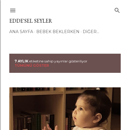
Ana içeriğe atla
EDDE'SEL SEYLER
ANA SAYFA
BEBEK BEKLERKEN
DIĞER…
7 AYLIK
etiketine sahip yayınlar gösteriliyor
K
TÜMÜNÜ GÖSTER
a
y
ı
t
l