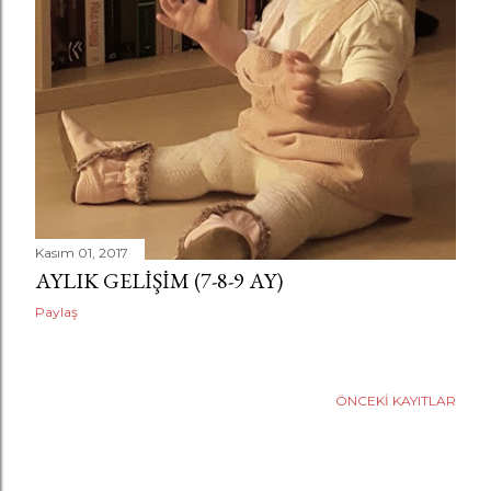
a
r
Kasım 01, 2017
AYLIK GELIŞIM (7-8-9 AY)
Paylaş
ÖNCEKI KAYITLAR