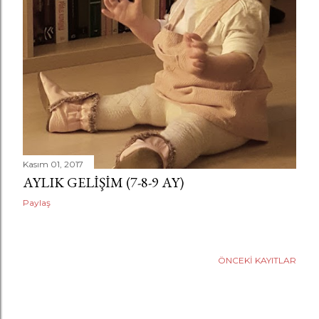
a
r
Kasım 01, 2017
AYLIK GELIŞIM (7-8-9 AY)
Paylaş
ÖNCEKI KAYITLAR