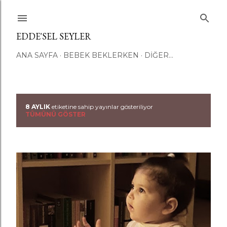
Ana içeriğe atla
EDDE'SEL SEYLER
ANA SAYFA
BEBEK BEKLERKEN
DIĞER…
8 AYLIK
etiketine sahip yayınlar gösteriliyor
K
TÜMÜNÜ GÖSTER
a
y
ı
t
l