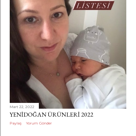
a
r
Mart 22, 2022
YENIDOĞAN ÜRÜNLERI 2022
Paylaş
Yorum Gönder