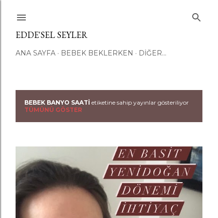
Ana içeriğe atla
EDDE'SEL SEYLER
ANA SAYFA
BEBEK BEKLERKEN
DIĞER…
BEBEK BANYO SAATI
etiketine sahip yayınlar gösteriliyor
K
TÜMÜNÜ GÖSTER
a
y
ı
t
l