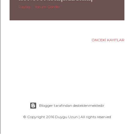
a
Paylaş
Yorum Gönder
r
ÖNCEKI KAYITLAR
Blogger tarafından desteklenmektedir
© Copyright 2016 Duygu Uzun | All rights reserved