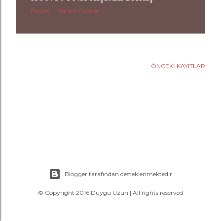
a
Paylaş
Yorum Gönder
r
ÖNCEKI KAYITLAR
Blogger tarafından desteklenmektedir
© Copyright 2016 Duygu Uzun | All rights reserved