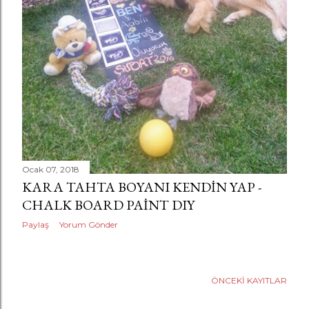
a
r
Ocak 07, 2018
KARA TAHTA BOYANI KENDIN YAP -
CHALK BOARD PAINT DIY
Paylaş
Yorum Gönder
ÖNCEKI KAYITLAR