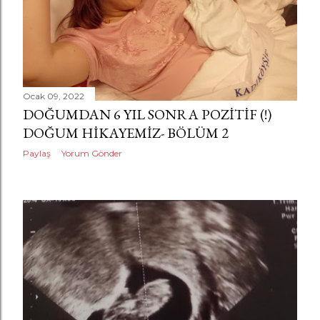
a
r
Ocak 09, 2022
DOĞUMDAN 6 YIL SONRA POZITIF (!)
DOĞUM HIKAYEMIZ- BÖLÜM 2
Paylaş
Yorum Gönder