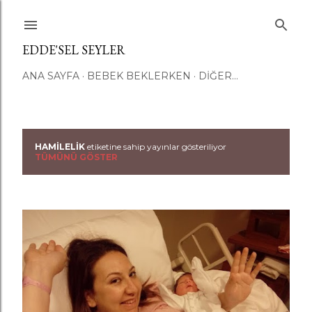
Ana içeriğe atla
EDDE'SEL SEYLER
ANA SAYFA
BEBEK BEKLERKEN
DIĞER…
HAMILELIK
etiketine sahip yayınlar gösteriliyor
K
TÜMÜNÜ GÖSTER
a
y
ı
t
l