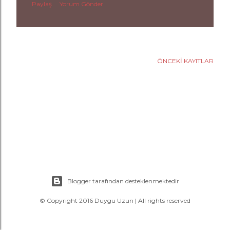
a
Paylaş
Yorum Gönder
r
ÖNCEKI KAYITLAR
Blogger tarafından desteklenmektedir
© Copyright 2016 Duygu Uzun | All rights reserved