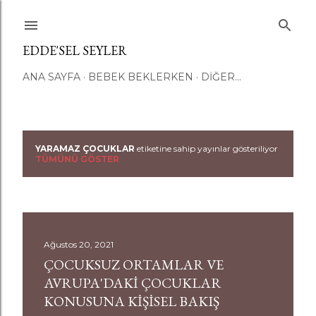
Ana içeriğe atla
EDDE'SEL SEYLER
ANA SAYFA
BEBEK BEKLERKEN
DIĞER…
YARAMAZ ÇOCUKLAR
etiketine sahip yayınlar gösteriliyor
K
TÜMÜNÜ GÖSTER
a
y
ı
Ağustos 20, 2021
ÇOCUKSUZ ORTAMLAR VE
t
AVRUPA'DAKI ÇOCUKLAR
l
KONUSUNA KIŞISEL BAKIŞ