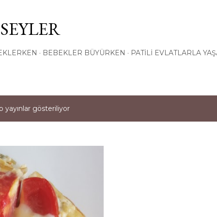
Ana içeriğe atla
 SEYLER
EKLERKEN
BEBEKLER BÜYÜRKEN
PATILI EVLATLARLA YA
 yayınlar gösteriliyor