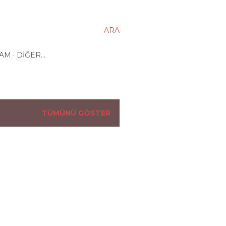
ARA
ŞAM
DIĞER…
TÜMÜNÜ GÖSTER