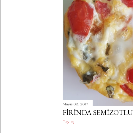
a
r
Mayıs 08, 2017
FIRINDA SEMIZOTL
Paylaş