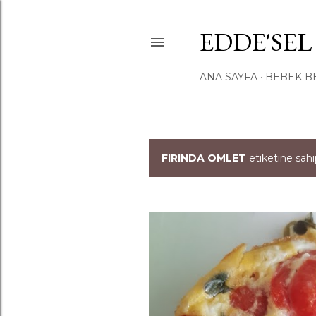
EDDE'SEL
ANA SAYFA
BEBEK B
FIRINDA OMLET
etiketine sahip
K
a
y
ı
t
l