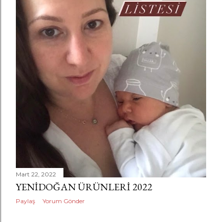
a
r
Mart 22, 2022
YENIDOĞAN ÜRÜNLERI 2022
Paylaş
Yorum Gönder