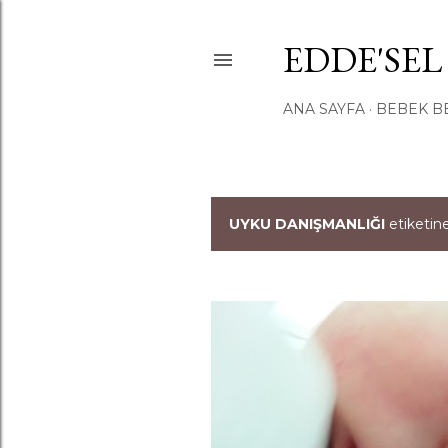
EDDE'SEL
ANA SAYFA
BEBEK B
UYKU DANIŞMANLIĞI
etiketine
K
a
y
ı
t
l