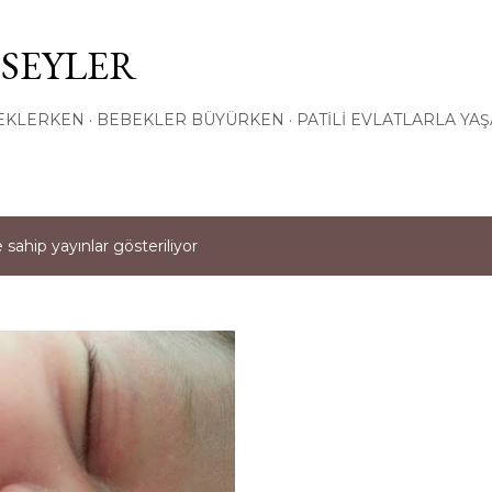
Ana içeriğe atla
 SEYLER
EKLERKEN
BEBEKLER BÜYÜRKEN
PATILI EVLATLARLA YA
 sahip yayınlar gösteriliyor