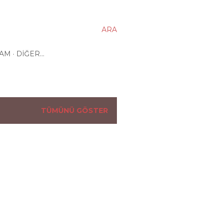
ARA
ŞAM
DIĞER…
TÜMÜNÜ GÖSTER