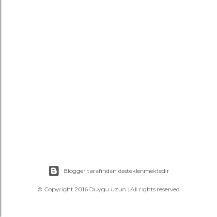
a
r
Blogger tarafından desteklenmektedir
© Copyright 2016 Duygu Uzun | All rights reserved